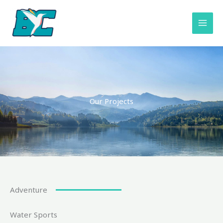
Skip
to
content
Our Projects
Adventure
Water Sports